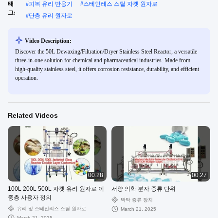
태
#
피복 유리 반응기
#
스테인레스 스틸 자켓 원자로
그:
#
단층 유리 원자로
Video Description:
Discover the 50L Dewaxing/Filtration/Dryer Stainless Steel Reactor, a versatile
three-in-one solution for chemical and pharmaceutical industries. Made from
high-quality stainless steel, it offers corrosion resistance, durability, and efficient
operation.
Related Videos
00:28
00:27
100L 200L 500L 자켓 유리 원자로 이
서양 의학 분자 증류 단위
중층 사용자 정의
박막 증류 장치
유리 및 스테인리스 스틸 원자로
March 21, 2025
March 21, 2025