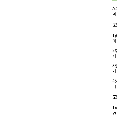
A
계
고
1
미
2
시
3
지
4
더
고
1
안