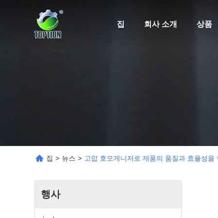
집
회사 소개
상품
집
>
뉴스
>
고압 호모게니저로 제품의 품질과 효율성을
행사