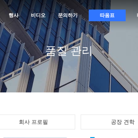
행사
비디오
문의하기
따옴표
품질 관리
회사 프로필
공장 견학