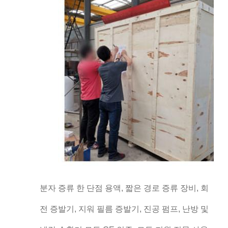
분자 증류 한 단점 용액, 짧은 경로 증류 장비, 회
전 증발기, 지워 필름 증발기, 진공 펌프, 난방 및