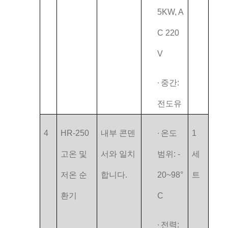
5KW, A
C 220
V
∙
중간:
전도유
4
HR-250
내부 콘덴
∙
온도
1
고온 및
서와 일치
범위: -
세
저온 순
합니다.
20~98°
트
환기
C
∙
전력: