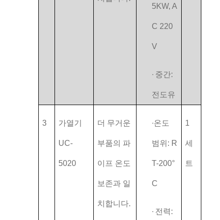
5KW, A
C 220
V
∙
중간:
전도유
3
가열기
더 무거운
∙
온도
1
UC-
부품의 파
범위: R
세
5020
이프 온도
T-200°
트
보존과 일
C
치합니다.
∙
전력: