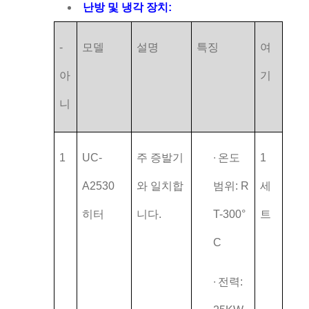
난방 및 냉각 장치:
-
모델
설명
특징
여
아
기
니
1
UC-
주 증발기
∙
온도
1
A2530
와 일치합
범위: R
세
히터
니다.
T-300°
트
C
∙
전력: