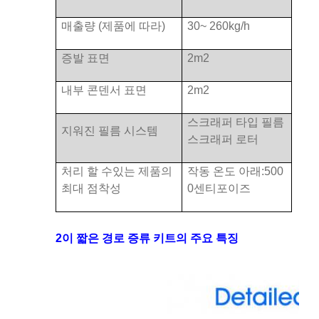
매출량 (제품에 따라)
30~ 260kg/h
증발 표면
2m2
내부 콘덴서 표면
2m2
스크래퍼 타입 필름
지워진 필름 시스템
스크래퍼 로터
처리 할 수있는 제품의
작동 온도 아래:
500
최대 점착성
0
센티포이즈
2이 짧은 경로 증류 키트의 주요 특징