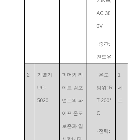
25KW,
AC 38
0V
∙
중간:
전도유
2
가열기
피더와 라
∙
온도
1
UC-
이트 컴포
범위: R
세
5020
넌트의 파
T-200°
트
이프 온도
C
보존과 일
∙
전력:
치합니다.