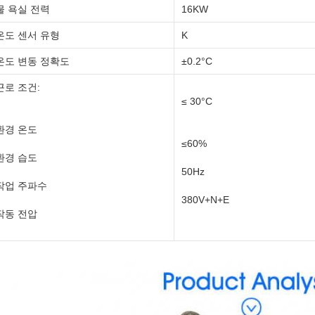
물 욕실 전력
16KW
온도 센서 유형
K
온도 변동 정확도
±0.2°C
근로 조건:
≤ 30°C
환경 온도
≤60%
환경 습도
50Hz
작업 주파수
380V+N+E
작동 전압