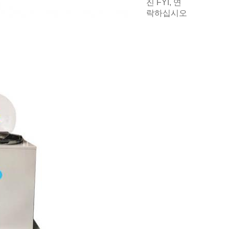
진 FYI, 연
락하십시오