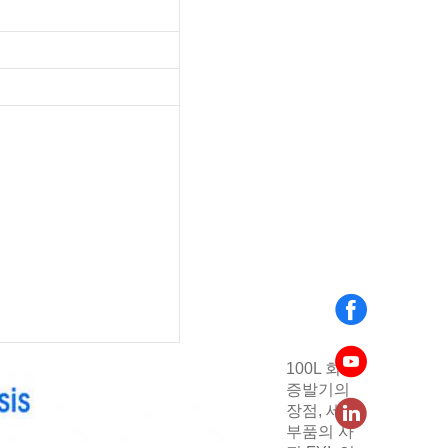
100L 회전
증발기의
장점, 세부
부품의 사