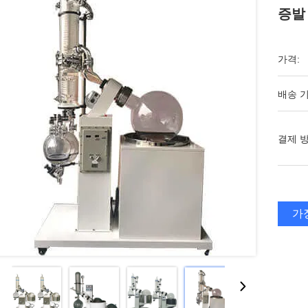
증발
가격:
배송 기
결제 방
가