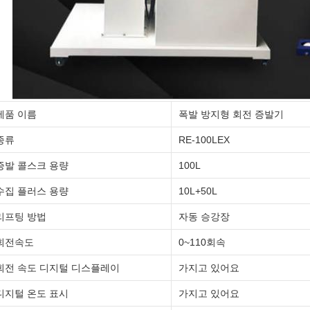
제품 이름
폭발 방지형 회전 증발기
종류
RE-100LEX
증발 콜스크 용량
100L
수집 플러스 용량
10L+50L
리프팅 방법
자동 승강장
회전속도
0~110회속
회전 속도 디지털 디스플레이
가지고 있어요
디지털 온도 표시
가지고 있어요