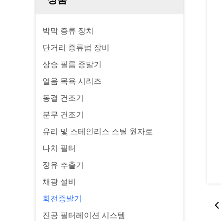
박막 증류 장치
단거리 증류법 장비
상승 필름 증발기
얼음 목욕 시리즈
동결 건조기
분무 건조기
유리 및 스테인리스 스틸 원자로
나치 필터
정유 추출기
채광 설비
회전증발기
진공 필터레이션 시스템