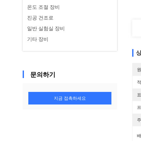
온도 조절 장비
진공 건조로
일반 실험실 장비
기타 장비
상
원
문의하기
적
표
지금 접촉하세요
프
주
배