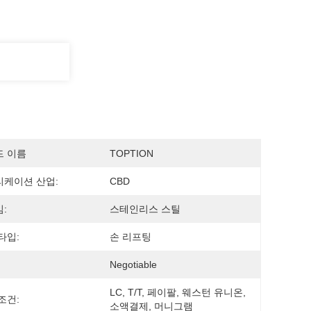
드 이름
TOPTION
케이션 산업:
CBD
:
스테인리스 스틸
타입:
손 리프팅
Negotiable
LC, T/T, 페이팔, 웨스턴 유니온, 
조건:
소액결제, 머니그램