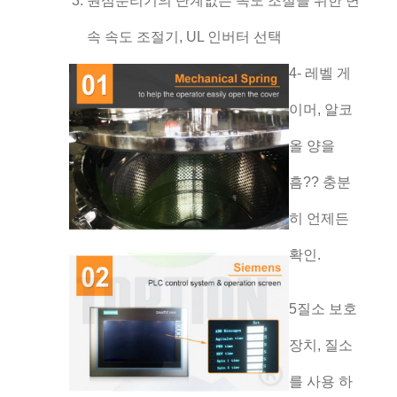
원심분리기의 단계없는 속도 조절을 위한 변
속 속도 조절기, UL 인버터 선택
4- 레벨 게
이머, 알코
올 양을
흠?? 충분
히 언제든
확인.
5질소 보호
장치, 질소
를 사용 하