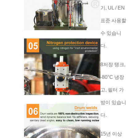
기, UL / EN
표준 사용할
수 있습니
다.
8저장 탱크,
-80°C 냉장
고, 필터 가
방이 있습니
다.
15년 이상