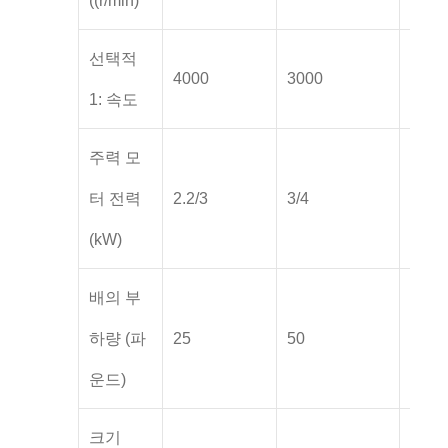
((r/min)
선택적
4000
3000
2000
1: 속도
주력 모
터 전력
2.2/3
3/4
50.5/
(kW)
배의 부
하량 (파
25
50
100
운드)
크기