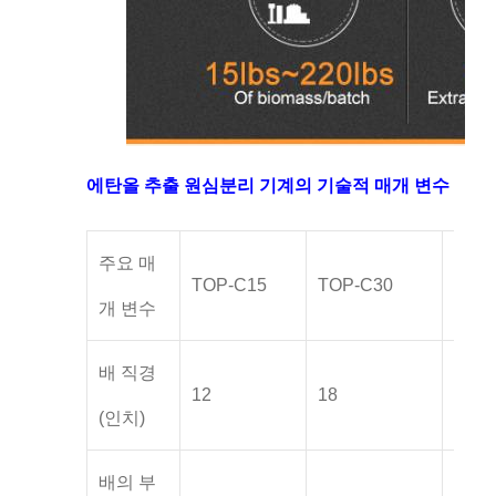
에탄올 추출 원심분리 기계의 기술적 매개 변수
주요 매
TOP-C15
TOP-C30
TOP
개 변수
배 직경
12
18
24
(인치)
배의 부