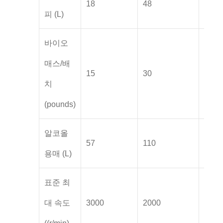
18
48
110
피 (L)
바이오
매스/배
15
30
50
치
(pounds)
알코올
57
110
201
용매 (L)
표준 최
대 속도
3000
2000
1500