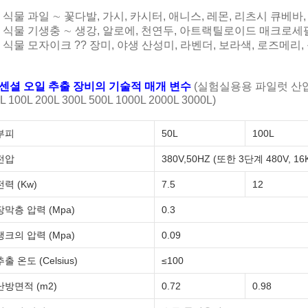
식물 과일 ∼ 꽃다발, 가시, 카시터, 애니스, 레몬, 리츠시 큐베바
식물 기생충 ∼ 생강, 알로에, 천연두, 아트랙틸로이드 매크로세
식물 모자이크 ?? 장미, 야생 산성미, 라벤더, 보라색, 로즈메리, 
센셜 오일 추출 장비의 기술적 매개 변수
(실험실용용 파일럿 산업
L 100L 200L 300L 500L 1000L 2000L 3000L)
부피
50L
100L
전압
380V,50HZ (또한 3단계 480V, 
전력 (Kw)
7.5
12
장막층 압력 (Mpa)
0.3
탱크의 압력 (Mpa)
0.09
추출 온도 (Celsius)
≤100
난방면적 (m2)
0.72
0.98