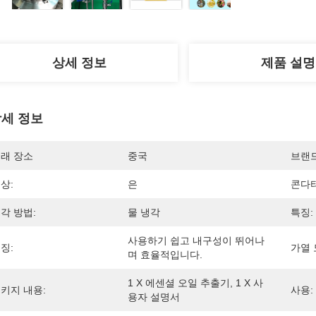
상세 정보
제품 설명
세 정보
래 장소
중국
브랜
상:
은
콘다티
각 방법:
물 냉각
특징:
사용하기 쉽고 내구성이 뛰어나
징:
가열 
며 효율적입니다.
1 X 에센셜 오일 추출기, 1 X 사
키지 내용:
사용:
용자 설명서