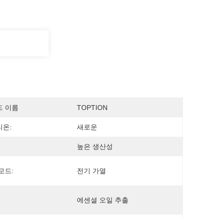
드 이름
TOPTION
온:
새로운
높은 생산성
모드:
전기 가열
에센셜 오일 추출