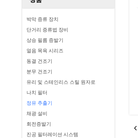
박막 증류 장치
단거리 증류법 장비
상승 필름 증발기
얼음 목욕 시리즈
동결 건조기
분무 건조기
유리 및 스테인리스 스틸 원자로
나치 필터
정유 추출기
채광 설비
회전증발기
진공 필터레이션 시스템