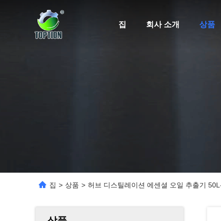
집
회사 소개
상품
집
>
상품
>
허브 디스틸레이션 에센셜 오일 추출기 50L-
상품