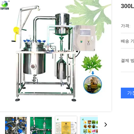
300
가격:
배송 기
결제 방
가