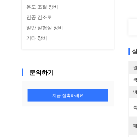
온도 조절 장비
진공 건조로
일반 실험실 장비
기타 장비
상
원
문의하기
색
냉
지금 접촉하세요
특
패