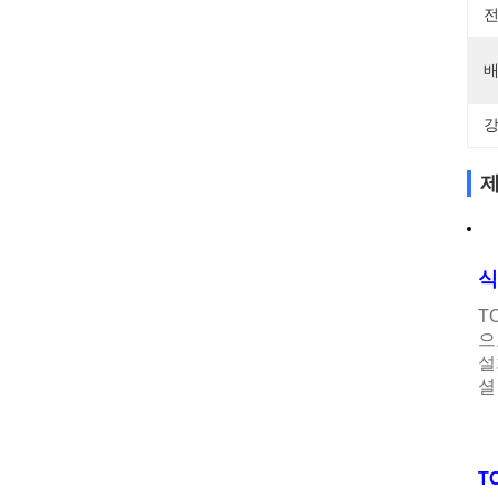
전
배
강
제
식
T
으
설
셜
T