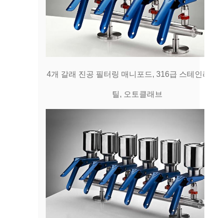
4개 갈래 진공 필터링 매니포드, 316급 스테인리스
틸, 오토클래브