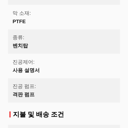
막 소재:
PTFE
종류:
벤치탑
진공제어:
사용 설명서
진공 펌프:
격판 펌프
지불 및 배송 조건