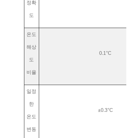
정확
도
온도
해상
0.1°C
도
비율
일정
한
±0.3°C
온도
변동