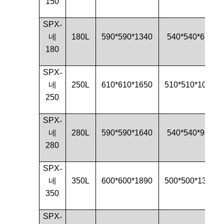
150
SPX
-
네
180L
590*590*1340
540*540*650
180
SPX
-
네
250L
610*610*1650
510*510*1080
250
SPX
-
네
280L
590*590*1640
540*540*960
280
SPX
-
네
350L
600*600*1890
500*500*1380
350
SPX
-