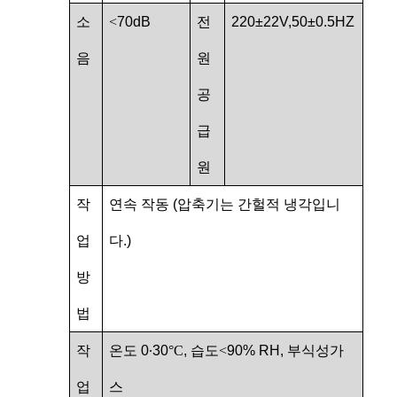
소
<
70dB
전
220±22V,50±0.5HZ
음
원
공
급
원
작
연속 작동 (압축기는 간헐적 냉각입니
업
다.)
방
법
작
온도 0
∙
30
°C
, 습도
<
90% RH, 부식성가
업
스