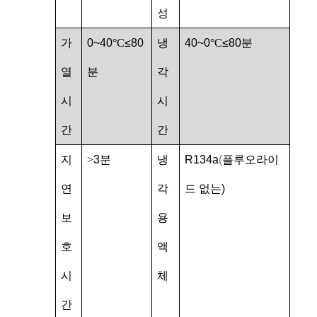
성
가
0~40
°C
≤80
냉
40~0
°C
≤80분
열
분
각
시
시
간
간
지
>
3분
냉
R134a
(
플루오라이
연
각
드 없는)
보
용
호
액
시
체
간