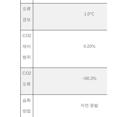
오류
1.0°C
경보
CO2
제어
0
∙
20%
범위
CO2
<
00.3%
오류
습화
자연 증발
방법