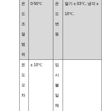
온
0
∙
50
°C
온
열기 ± 03
°C
, 냉각 ±
도
도
10
°C
.
조
변
절
동
범
위
온
± 10
°C
임
도
시
오
불
차
일
체