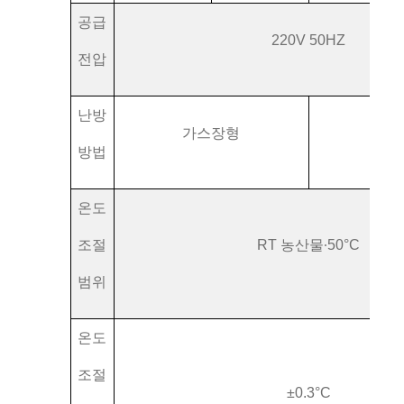
공급
220V 50HZ
전압
난방
가스장형
수
방법
온도
조절
RT 농산물
∙
50°C
범위
온도
조절
±0.3°C