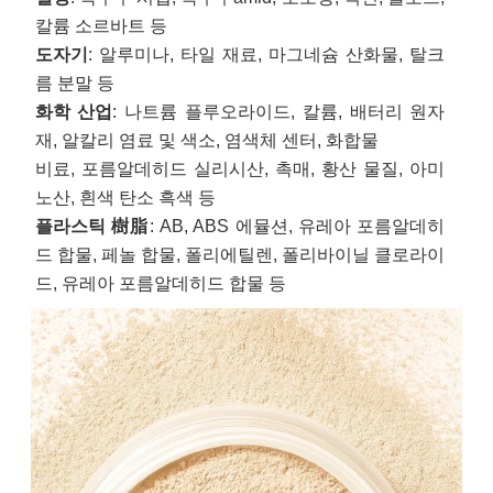
칼륨 소르바트 등
도자기
: 알루미나, 타일 재료, 마그네슘 산화물, 탈크
름 분말 등
화학 산업
: 나트륨 플루오라이드, 칼륨, 배터리 원자
재, 알칼리 염료 및 색소, 염색체 센터, 화합물
비료, 포름알데히드 실리시산, 촉매, 황산 물질, 아미
노산, 흰색 탄소 흑색 등
플라스틱 樹脂
: AB, ABS 에뮬션, 유레아 포름알데히
드 합물, 페놀 합물, 폴리에틸렌, 폴리바이닐 클로라이
드, 유레아 포름알데히드 합물 등