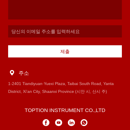
제출
주소
1-2401 Tiandiyuan·Yuexi Plaza, Taibai South Road, Yanta
District, Xi'an City, Shaanxi Province (시안 시, 산시 주)
TOPTION INSTRUMENT CO.,LTD