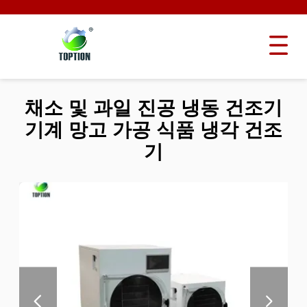
채소 및 과일 진공 냉동 건조기
기계 망고 가공 식품 냉각 건조
기