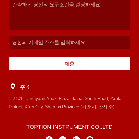
제출
주소
1-2401 Tiandiyuan·Yuexi Plaza, Taibai South Road, Yanta
District, Xi'an City, Shaanxi Province (시안 시, 산시 주)
TOPTION INSTRUMENT CO.,LTD