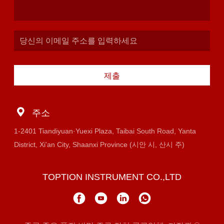
제출
주소
1-2401 Tiandiyuan·Yuexi Plaza, Taibai South Road, Yanta
District, Xi'an City, Shaanxi Province (시안 시, 산시 주)
TOPTION INSTRUMENT CO.,LTD