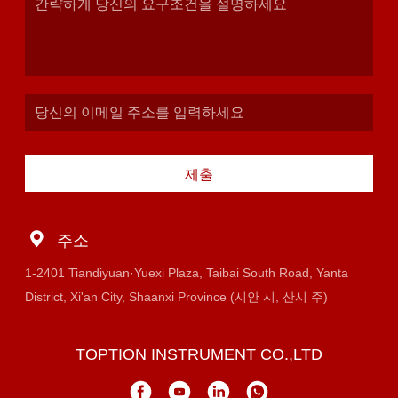
제출
주소
1-2401 Tiandiyuan·Yuexi Plaza, Taibai South Road, Yanta
District, Xi'an City, Shaanxi Province (시안 시, 산시 주)
TOPTION INSTRUMENT CO.,LTD