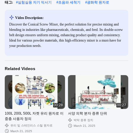
태그:
#
실험실용 자기 믹서기
#
초음파 세척기
#
광화학 원자로
Video Description:
Discover the Conical Screw Mixer, the perfect solution for precise mixing and
blending in industries like pharmaceuticals, chemicals, and feed. Its double-screw
belt design ensures uniform mixing, enhancing product quality and consistency.
Ideal for various powder materials, this high-efficiency mixer is a must-have for
your production needs.
Related Videos
00:28
00:27
100L 200L 500L 자켓 유리 원자로 이
서양 의학 분자 증류 단위
중층 사용자 정의
박막 증류 장치
유리 및 스테인리스 스틸 원자로
March 21, 2025
March 21, 2025