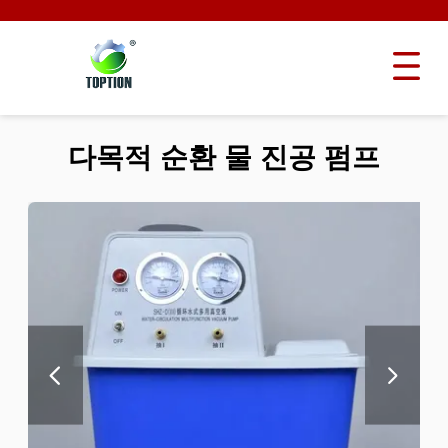
다목적 순환 물 진공 펌프