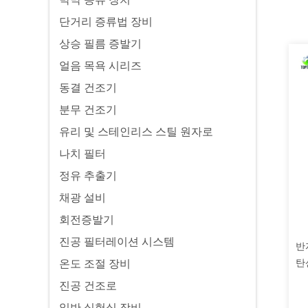
단거리 증류법 장비
상승 필름 증발기
얼음 목욕 시리즈
동결 건조기
분무 건조기
유리 및 스테인리스 스틸 원자로
나치 필터
정유 추출기
채광 설비
회전증발기
진공 필터레이션 시스템
반
탄
온도 조절 장비
진공 건조로
일반 실험실 장비