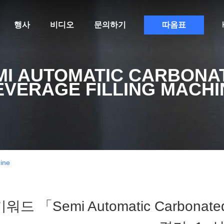
행사
비디오
문의하기
따옴표
MI AUTOMATIC CARBONA
EVERAGE FILLING MACHI
ine
워드 「semi Automatic Carbonated 