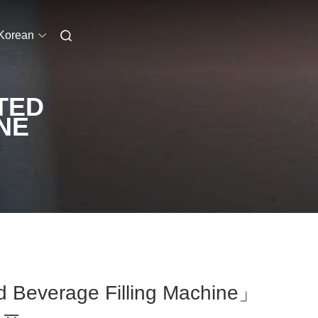
Korean
TED
NE
Beverage Filling Machine」