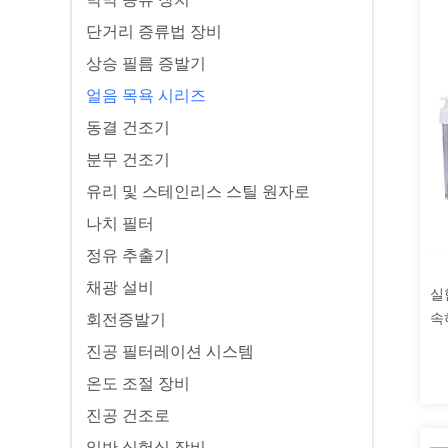
단거리 증류법 장비
상승 필름 증발기
얼음 목욕 시리즈
동결 건조기
분무 건조기
유리 및 스테인리스 스틸 원자로
나치 필터
정유 추출기
채광 설비
실
속
회전증발기
진공 필터레이션 시스템
온도 조절 장비
진공 건조로
일반 실험실 장비