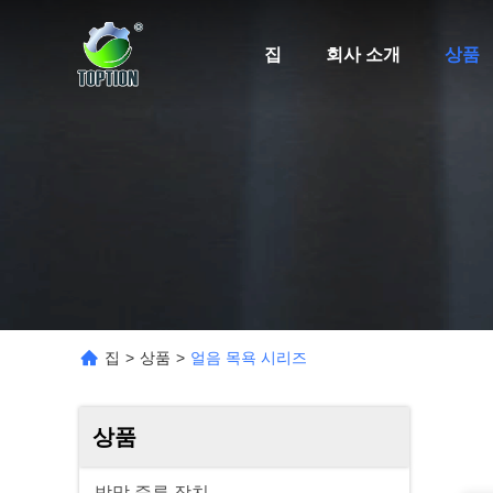
집
회사 소개
상품
집
>
상품
>
얼음 목욕 시리즈
상품
박막 증류 장치