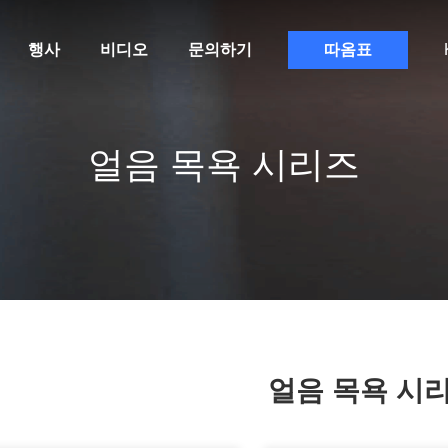
행사
비디오
문의하기
따옴표
얼음 목욕 시리즈
얼음 목욕 시