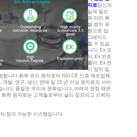
자로
당신의
실제 필요
에 따라 폭
발 방지 유
형으로 업
그레이드
할 수 있습
니다, Ex 모
터, Ex 컨트
롤러, Ex 전
기 장치 및
합니다.화학 유리 원자로의 ISO CE 인증 제조업체
N, 개발, 연구, 생산, 판매 및 15 년 이상 원자로의 서비
습니다, 품질은 우리의 문화입니다, 아래의 장점 때문
ON 화학 원자로는 고객들로부터 널리 칭찬되고 신뢰되
.
용자 정의 가능한 시스템입니다.