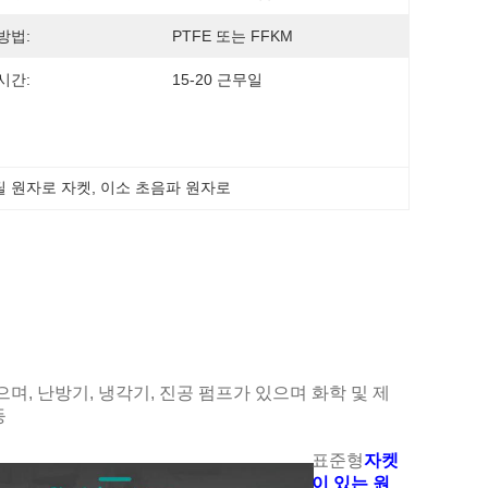
방법:
PTFE 또는 FFKM
시간:
15-20 근무일
틸 원자로 자켓
, 
이소 초음파 원자로
, 난방기, 냉각기, 진공 펌프가 있으며 화학 및 제
등
표준형
자켓
이 있는 원