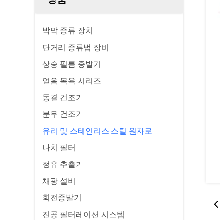
박막 증류 장치
단거리 증류법 장비
상승 필름 증발기
얼음 목욕 시리즈
동결 건조기
분무 건조기
유리 및 스테인리스 스틸 원자로
나치 필터
정유 추출기
채광 설비
회전증발기
진공 필터레이션 시스템