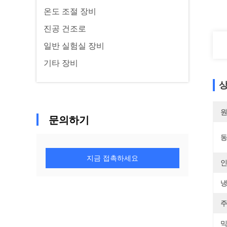
온도 조절 장비
진공 건조로
일반 실험실 장비
기타 장비
상
원
문의하기
동
지금 접촉하세요
인
냉
주
믹