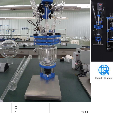
중
형
고체