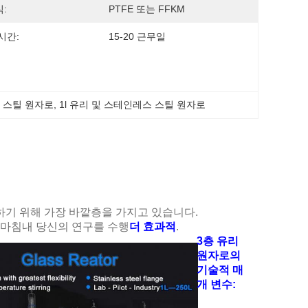
:
PTFE 또는 FFKM
시간:
15-20 근무일
스 스틸 원자로
, 
1l 유리 및 스테인레스 스틸 원자로
하기 위해 가장 바깥층을 가지고 있습니다.
 마침내 당신의 연구를 수행
더 효과적
.
3층 유리
원자로의
기술적 매
개 변수: