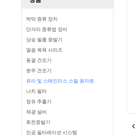
박막 증류 장치
단거리 증류법 장비
상승 필름 증발기
얼음 목욕 시리즈
동결 건조기
분무 건조기
유리 및 스테인리스 스틸 원자로
나치 필터
정유 추출기
채광 설비
회전증발기
진공 필터레이션 시스템