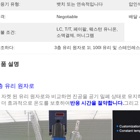
응기 유형:
뱃치 또는 연속적입니다
압인식
격:
Negotiable
배달 
LC, T/T, 페이팔, 웨스턴 유니온, 
불 조건:
소액결제, 머니그램
조하다:
3층 유리 원자로 1l
, 
100l 유리 및 스테인레
품 설명
층 유리 원자로
자켓 된 유리 원자로와 비교하면 진공을 공기 밀폐 상태로 유지
더 효과적으로 온도를 보호하여
반응 시간을 절약합니다.
그리고