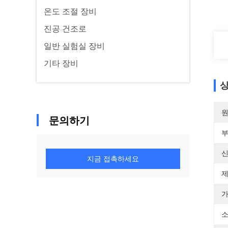
온도 조절 장비
진공 건조로
일반 실험실 장비
기타 장비
상
원
문의하기
부
신
지금 접촉하세요
제
가
소