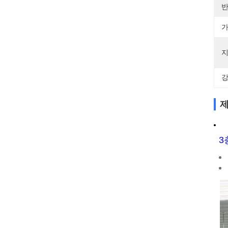
반
가
지
강
제
3