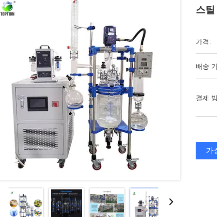
스틸
가격:
배송 기
결제 방
가