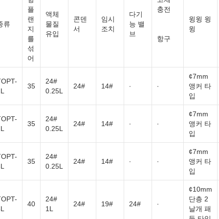
플
충전
액체
다기
랜
콘덴
임시
윙윙 윙
종류
물질
능 밸
지
서
조치
윙
유입
브
를
항구
섞
어
¢7mm
TOPT-
24#
35
24#
14#
∙
∙
앵커 타
1L
0.25L
입
¢7mm
TOPT-
24#
35
24#
14#
∙
∙
앵커 타
2L
0.25L
입
¢7mm
TOPT-
24#
35
24#
14#
∙
∙
앵커 타
3L
0.25L
입
¢10mm
TOPT-
24#
단층 2
40
24#
19#
24#
∙
5L
1L
날개 패
들 타입