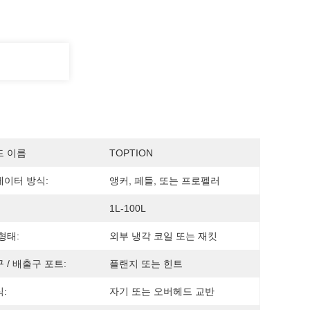
드 이름
TOPTION
이터 방식:
앵커, 페들, 또는 프로펠러
1L-100L
형태:
외부 냉각 코일 또는 재킷
 / 배출구 포트:
플랜지 또는 힌트
:
자기 또는 오버헤드 교반