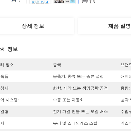
상세 정보
제품 설명
세 정보
래 장소
중국
브랜
속품:
응축기, 환류 또는 증류 설정
애지테
청서:
화학, 제약 또는 생명공학 공정
용량:
어 시스템:
수동 또는 자동화
냉각 
열형:
전기 가열 맨틀 또는 오일 배스
주입구
재:
유리 및 스테인레스 스틸
믹스식