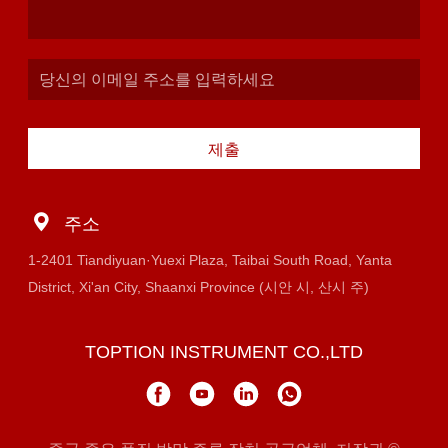
제출
주소
1-2401 Tiandiyuan·Yuexi Plaza, Taibai South Road, Yanta
District, Xi'an City, Shaanxi Province (시안 시, 산시 주)
TOPTION INSTRUMENT CO.,LTD