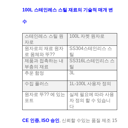
100L 스테인레스 스틸 재료의 기술적 매개 변
수
스테인레스 스틸 원
100L 자켓 원자로
자로
원자로의 재료 원자
SS304
스테인리스 스
로 몸체와 뚜??
틸
제품과 접촉하는 내
SS316L
스테인리스 스
부층의 재료
틸
3L
추운 함정
수집 플러스
1L-100L 사용자 정의
원자로 뚜?? 에 있는
실제 필요에 따라 사용
포트
자 정의 할 수 있습니
다
CE 인증, ISO 승인
, 신뢰할 수있는 품질 제조 15