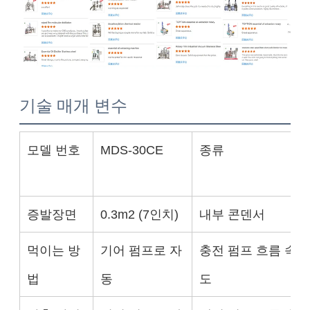
기술 매개 변수
모델 번호
MDS-30CE
종류
증발장면
0.3m2 (7인치)
내부 콘덴서
먹이는 방
기어 펌프로 자
충전 펌프 흐름 속
법
동
도