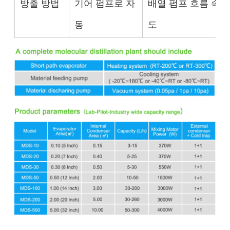
방출 방법
기어 펌프로 자
배열 펌프 흐름 속
동
도