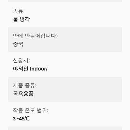
종류:
물 냉각
안에 만들어집니다:
중국
신청서:
야외인 Indoor/
제품 종류:
목욕용품
작동 온도 범위:
3~45℃