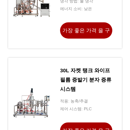
냉각 방법: 물 냉각
에너지 소비: 낮은
가장 좋은 가격 을 구
하라
30L 자켓 탱크 와이프
필름 증발기 분자 증류
시스템
적용: 농축/추결
제어 시스템: PLC