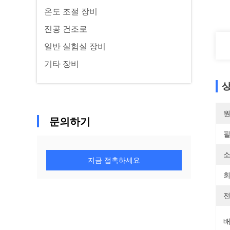
온도 조절 장비
진공 건조로
일반 실험실 장비
기타 장비
상
원
문의하기
필
소
지금 접촉하세요
회
전
배