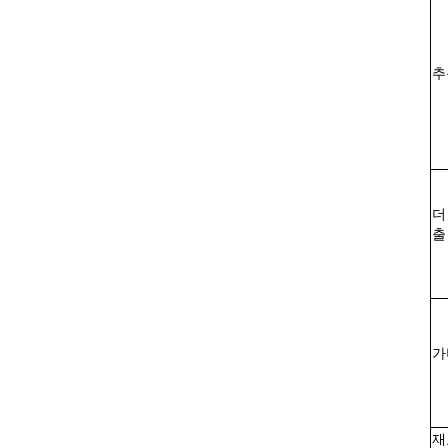
추
더
출
가
재