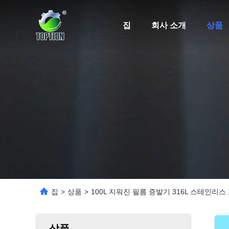
집
회사 소개
상품
집
>
상품
>
100L 지워진 필름 증발기 316L 스테인리
상품