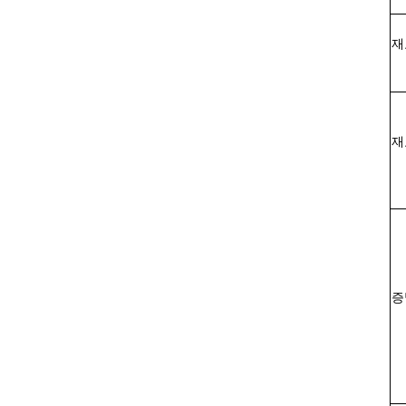
재
재
증