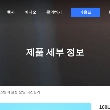
행사
비디오
문의하기
따옴표
제품 세부 정보
스 스틸 에센셜 오일 디스틸러
100