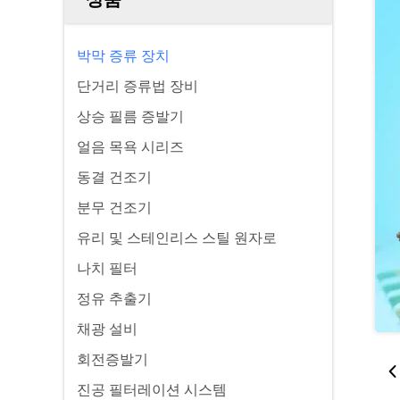
박막 증류 장치
단거리 증류법 장비
상승 필름 증발기
얼음 목욕 시리즈
동결 건조기
분무 건조기
유리 및 스테인리스 스틸 원자로
나치 필터
정유 추출기
채광 설비
회전증발기
진공 필터레이션 시스템