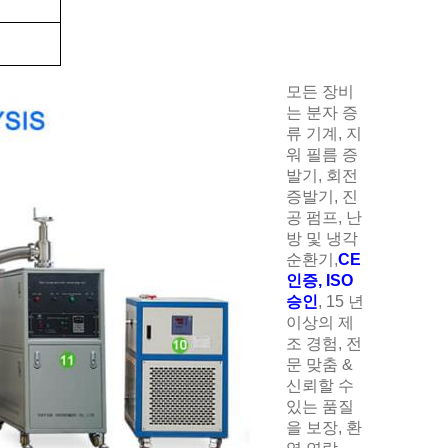
모든 장비
는 분자 증
류 기계, 지
워 필름 증
발기, 회전
증발기, 진
공 펌프, 난
방 및 냉각
순환기,
CE
인증, ISO
승인
, 15 년
이상의 제
조 경험, 전
문 맞춤 &
신뢰할 수
있는 품질
을 보장, 환