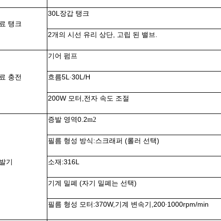
30L
장갑 탱크
료 탱크
2개의 시선 유리 상단, 고립 된 밸브.
기어 펌프
료 충전
흐름
5L
30L/H
∙
200W 모터,
전자 속도 조절
증발 영역
0.2
m2
필름 형성 방식:
스크래퍼 (롤러 선택)
발기
소재:
316L
기계 밀폐 (자기 밀폐는 선택)
필름 형성 모터:
370W,
기계 변속기,
200
1000
rpm/min
∙