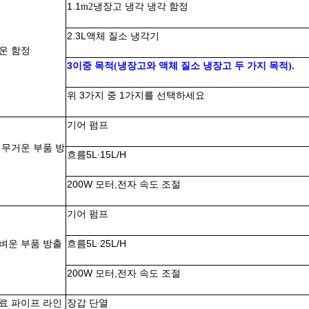
1.
1
냉장고 냉각 냉각 함정
m2
2.
3L
액체 질소 냉각기
운 함정
3이중 목적
냉장고와 액체 질소 냉장고 두 가지 목적
.
(
)
위 3가지 중 1가지를 선택하세요
기어 펌프
 무거운 부품 방
흐름
5L
15L/H
∙
200W 모터,
전자 속도 조절
기어 펌프
벼운 부품 방출
흐름
5L
25L/H
∙
200W 모터,
전자 속도 조절
료 파이프 라인
장갑 단열