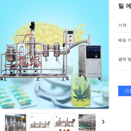
틸 
가격:
배송 기
결제 방
가