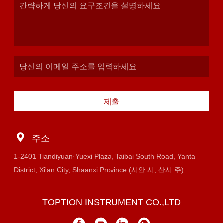
제출
주소
1-2401 Tiandiyuan·Yuexi Plaza, Taibai South Road, Yanta
District, Xi'an City, Shaanxi Province (시안 시, 산시 주)
TOPTION INSTRUMENT CO.,LTD