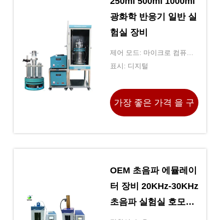
250ml 500ml 1000ml
광화학 반응기 일반 실
험실 장비
제어 모드: 마이크로 컴퓨터
제어
표시: 디지털
가장 좋은 가격 을 구
하라
OEM 초음파 에뮬레이
터 장비 20KHz-30KHz
초음파 실험실 호모게
니저