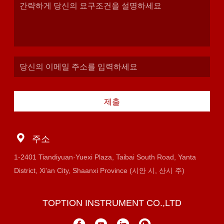
제출
주소
1-2401 Tiandiyuan·Yuexi Plaza, Taibai South Road, Yanta
District, Xi'an City, Shaanxi Province (시안 시, 산시 주)
TOPTION INSTRUMENT CO.,LTD