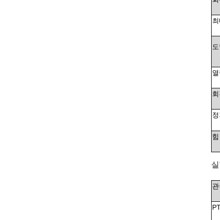
최
도
열
회
정
힘
실
관
P