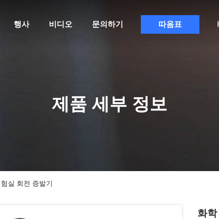
행사
비디오
문의하기
따옴표
제품 세부 정보
실험실 회전 증발기
화학