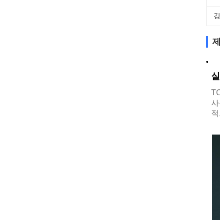
강
제
실
T
사
적