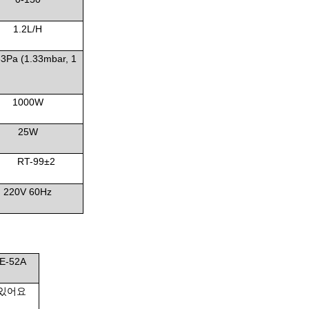
1.2L/H
3Pa (1.33mbar, 1
1000W
25W
RT-99±2
220V 60Hz
E-52A
 있어요