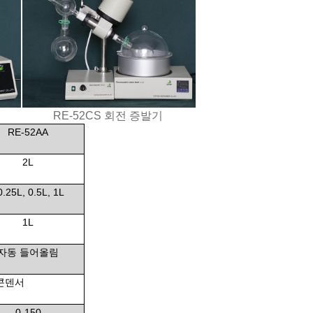
RE-52CS 회전 증발기
RE-52AA
2L
0.25L, 0.5L, 1L
1L
자동 들어올림
콘덴서
0-150