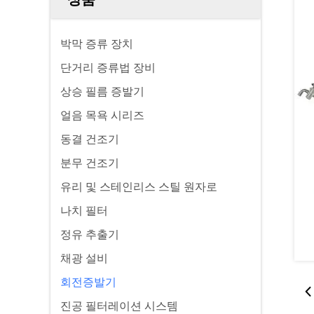
박막 증류 장치
단거리 증류법 장비
상승 필름 증발기
얼음 목욕 시리즈
동결 건조기
분무 건조기
유리 및 스테인리스 스틸 원자로
나치 필터
정유 추출기
채광 설비
회전증발기
진공 필터레이션 시스템