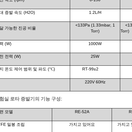
대 증발 속도 (H2O)
1.2L/H
<
133Pa (1.33mbar, 1
<
13
달 가능한 진공 비율
Torr)
Torr)
력 (W)
1000W
전 전력 (W)
25W
지 온도 제어 범위 및 파도 (
)
RT-99±2
°C
220V 60Hz
험실 로타 증발기의 기능 구성:
련 모델
RE-52A
R
TFE 밀봉 조립
가지고 있어요
가지고