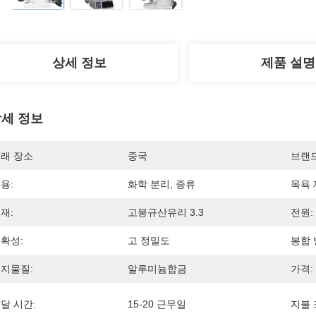
상세 정보
제품 설명
세 정보
래 장소
중국
브랜
용:
화학 분리, 증류
목욕 
재:
고붕규산유리 3.3
전원:
확성:
고 정밀도
봉합 
지물질:
알루미늄합금
가격:
달 시간:
15-20 근무일
지불 