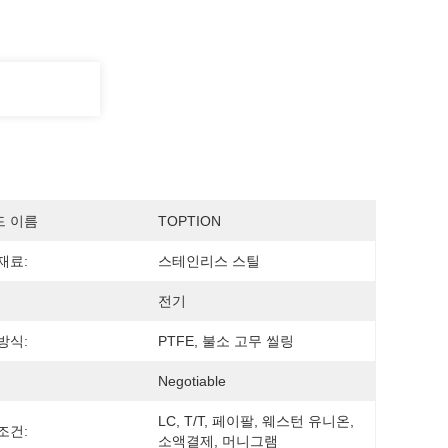
드 이름
TOPTION
재료:
스테인리스 스틸
전기
방식:
PTFE, 불소 고무 씰링
Negotiable
LC, T/T, 페이팔, 웨스턴 유니온, 
조건:
소액결제, 머니그램