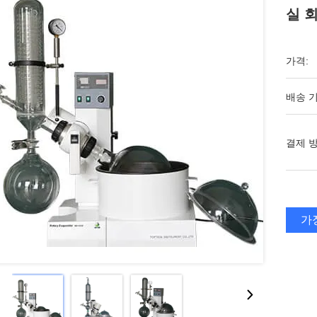
실 
가격:
배송 기
결제 방
가