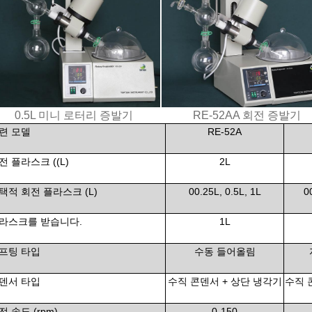
0.5L 미니 로터리 증발기
RE-52AA 회전 증발기
련 모델
RE-52A
전 플라스크 ((L)
2L
택적 회전 플라스크 (L)
00.25L, 0.5L, 1L
0
라스크를 받습니다.
1L
프팅 타입
수동 들어올림
덴서 타입
수직 콘덴서 + 상단 냉각기
수직 
전 속도 (rpm)
0-150