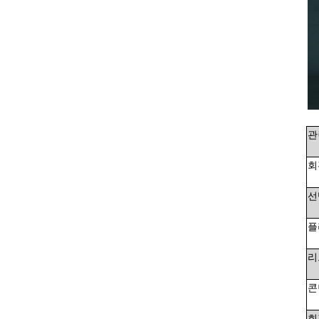
관
회
선
플
리
콘
회