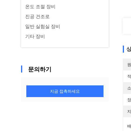
온도 조절 장비
진공 건조로
일반 실험실 장비
기타 장비
상
원
문의하기
적
소
지금 접촉하세요
정
지
배