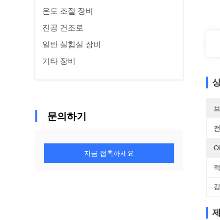
온도 조절 장비
진공 건조로
일반 실험실 장비
기타 장비
상
브
문의하기
전
O
지금 접촉하세요
적
강
제