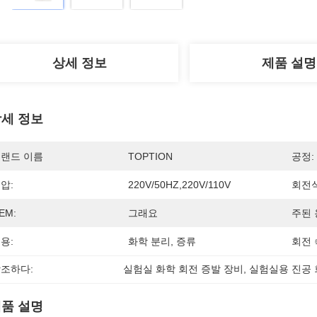
상세 정보
제품 설명
세 정보
랜드 이름
TOPTION
공정:
압:
220V/50HZ,220V/110V
회전식
EM:
그래요
주된 
용:
화학 분리, 증류
회전 
조하다:
실험실 화학 회전 증발 장비
, 
실험실용 진공 
품 설명