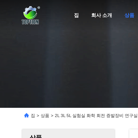
집
회사 소개
상품
집
>
상품
>
2L 3L 5L 실험실 화학 회전 증발장비 연구
상품