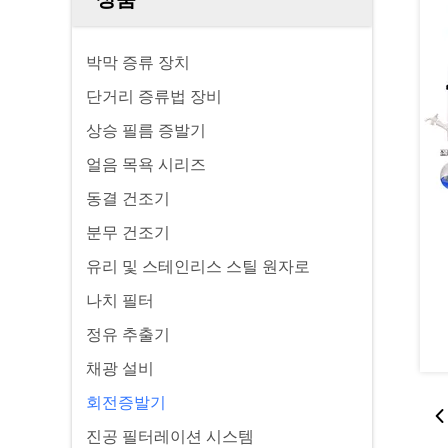
박막 증류 장치
단거리 증류법 장비
상승 필름 증발기
얼음 목욕 시리즈
동결 건조기
분무 건조기
유리 및 스테인리스 스틸 원자로
나치 필터
정유 추출기
채광 설비
회전증발기
진공 필터레이션 시스템