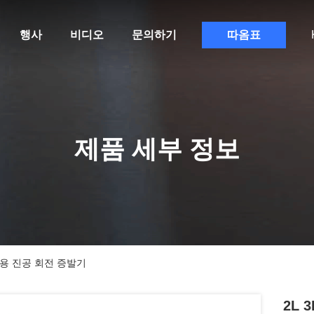
행사
비디오
문의하기
따옴표
제품 세부 정보
실용 진공 회전 증발기
2L