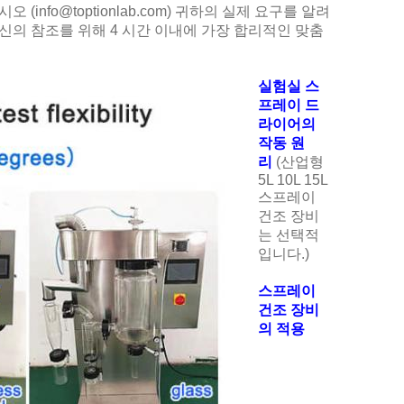
nfo@toptionlab.com) 귀하의 실제 요구를 알려
당신의 참조를 위해 4 시간 이내에 가장 합리적인 맞춤
실험실 스
프레이 드
라이어의
작동 원
리
(산업형
5L 10L 15L
스프레이
건조 장비
는 선택적
입니다.)
스프레이
건조 장비
의 적용