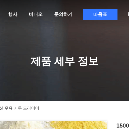
행사
비디오
문의하기
따옴표
제품 세부 정보
 토션 우유 가루 드라이어
150