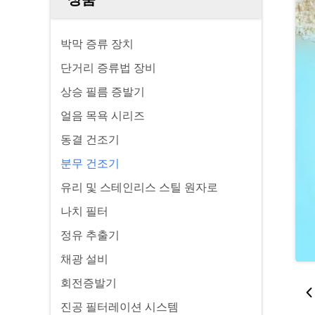
박막 증류 장치
단거리 증류법 장비
상승 필름 증발기
얼음 목욕 시리즈
동결 건조기
분무 건조기
유리 및 스테인리스 스틸 원자로
나치 필터
정유 추출기
채광 설비
회전증발기
진공 필터레이션 시스템