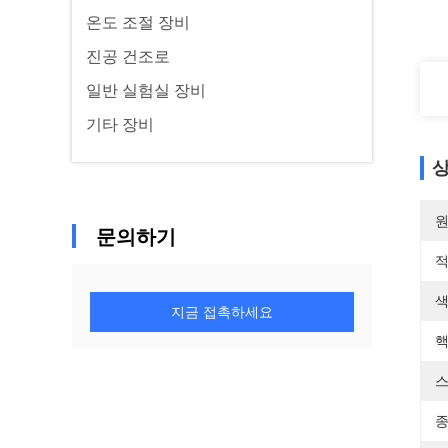
온도 조절 장비
진공 건조로
일반 실험실 장비
기타 장비
상
원
문의하기
적
색
지금 접촉하세요
핵
스
종