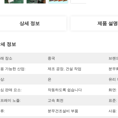
상세 정보
제품 설명
세 정보
래 장소
중국
브랜
용 가능한 산업:
제조 공장, 건설 작업
분무화
상:
은
유리 
심 판매 요소:
작동하도록 쉽습니다
화면:
프레이 노즐:
고속 회전
표준:
류:
분무건조설비 부품
사용: