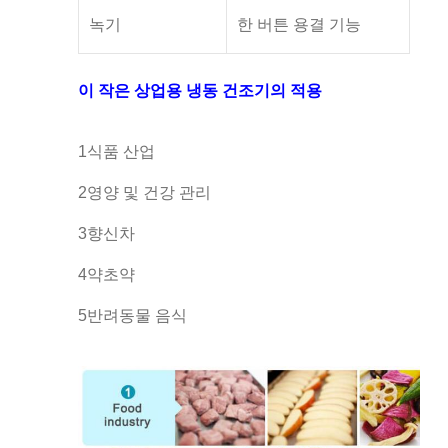
녹기
한 버튼 용결 기능
이 작은 상업용 냉동 건조기의 적용
1식품 산업
2영양 및 건강 관리
3향신차
4약초약
5반려동물 음식