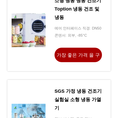
소형 냉동 냉동 건조기
Toption 냉동 건조 및
냉동
에어 인터페이스 직경: DN50
콘덴서: 외부, -85°C
가장 좋은 가격 을 구
하라
SGS 가정 냉동 건조기
실험실 소형 냉동 가열
기