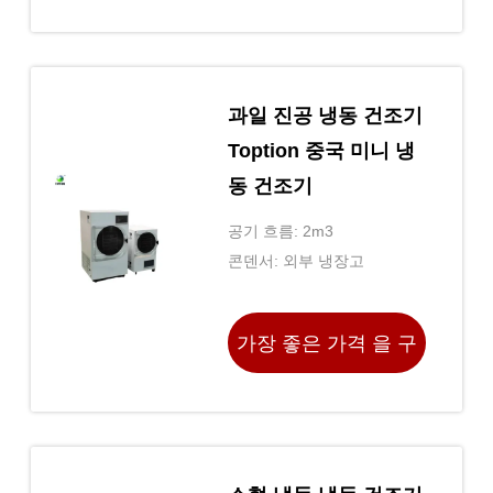
하라
과일 진공 냉동 건조기
Toption 중국 미니 냉
동 건조기
공기 흐름: 2m3
콘덴서: 외부 냉장고
가장 좋은 가격 을 구
하라