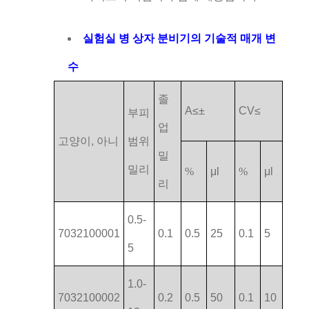
실험실 병 상자 분비기의 기술적 매개 변
수
졸
A≤±
CV≤
부피
업
고양이, 아니
범위
밀
밀리
%
μl
%
μl
리
0.5-
7032100001
0.1
0.5
25
0.1
5
5
1.0-
7032100002
0.2
0.5
50
0.1
10