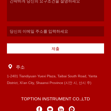
제출
주소
1-2401 Tiandiyuan·Yuexi Plaza, Taibai South Road, Yanta
District, Xi'an City, Shaanxi Province (시안 시, 산시 주)
TOPTION INSTRUMENT CO.,LTD