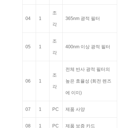
조
04
1
365nm 광적 필터
각
조
05
1
400nm 이상 광적 필터
각
전체 반사 광적 필터의
조
06
1
높은 효율성 (회전 렌즈
각
에 이미)
07
1
PC
제품 사양
08
1
PC
제품 보증 카드