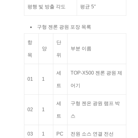
평행 빛 방출 각도
평균 5°
구형 젠론 광원 포장 목록
항
단
양
부분 이름
목
위
세
TOP-X500 젠론 광원 제
01
1
트
어기
세
구형 젠온 광원 램프 박
02
1
트
스
03
1
PC
전원 소스 연결 전선