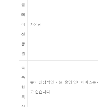
뮬
레
이
자외선
션
광
원
독
특
슈퍼 안정적인 커널, 운영 인터페이스는 간단
한
고 쉽습니다
특
성