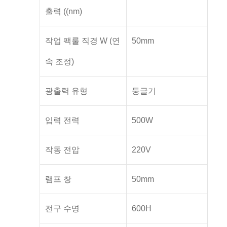
출력 ((nm)
작업 팩룰 직경 W (연
50mm
속 조정)
광출력 유형
둥글기
입력 전력
500W
작동 전압
220V
램프 창
50mm
전구 수명
600H