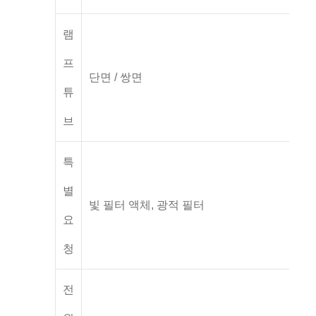
램
프
단면 / 쌍면
튜
브
특
별
빛 필터 액체, 광적 필터
요
청
전