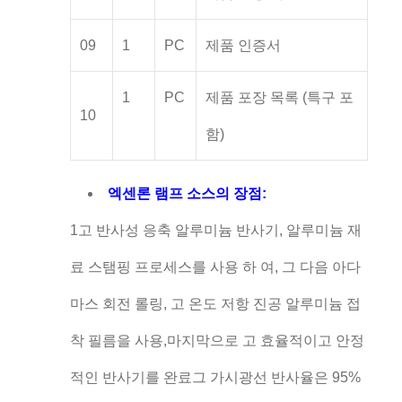
09
1
PC
제품 인증서
1
PC
제품 포장 목록 (특구 포
10
함)
엑센론 램프 소스의 장점:
1고 반사성 응축 알루미늄 반사기, 알루미늄 재
료 스탬핑 프로세스를 사용 하 여, 그 다음 아다
마스 회전 롤링, 고 온도 저항 진공 알루미늄 접
착 필름을 사용,마지막으로 고 효율적이고 안정
적인 반사기를 완료그 가시광선 반사율은 95%