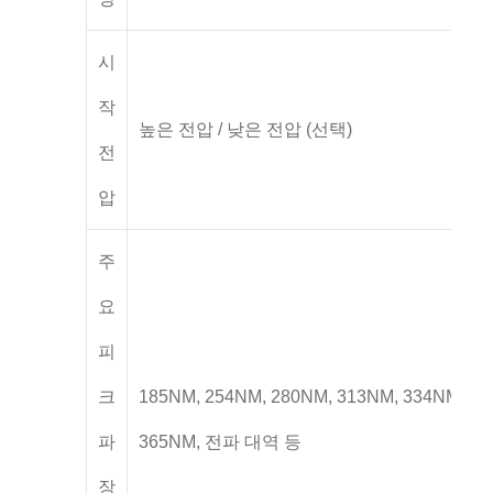
시
작
높은 전압 / 낮은 전압 (선택)
전
압
주
요
피
크
185NM, 254NM, 280NM, 313NM, 334NM,
파
365NM, 전파 대역 등
장