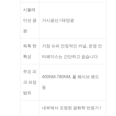
시뮬레
이션 광
가시광선 / 태양광
원
독특 한
가장 슈퍼 안정적인 커널, 운영 인
특성
터페이스는 간단하고 쉽습니다
주요 피
400NM-780NM, 풀 웨이브 밴드
크 파장
등
범위
내부에서 조명된 광화학 반응기 /