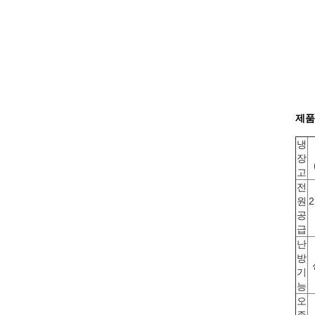
제품
냉
장
고
전
원
2
공
급
난
방
기
능
오