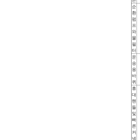
존
순
환
펌
프
와
물
필
터
운
송
용
바
퀴
휴
대
핸
들
및
빠
른
커
넥