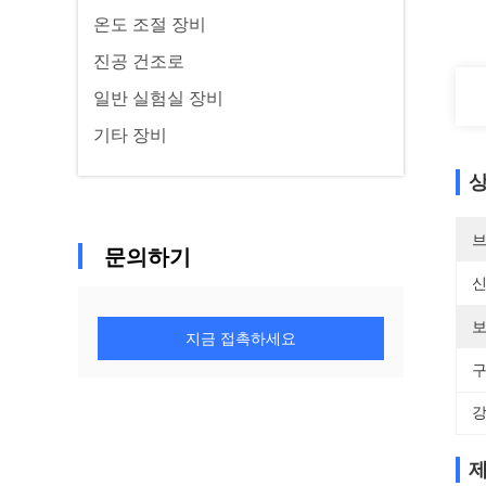
온도 조절 장비
진공 건조로
일반 실험실 장비
기타 장비
상
브
문의하기
신
보
지금 접촉하세요
구
강
제