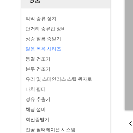
박막 증류 장치
단거리 증류법 장비
상승 필름 증발기
얼음 목욕 시리즈
동결 건조기
분무 건조기
유리 및 스테인리스 스틸 원자로
나치 필터
정유 추출기
채광 설비
회전증발기
진공 필터레이션 시스템