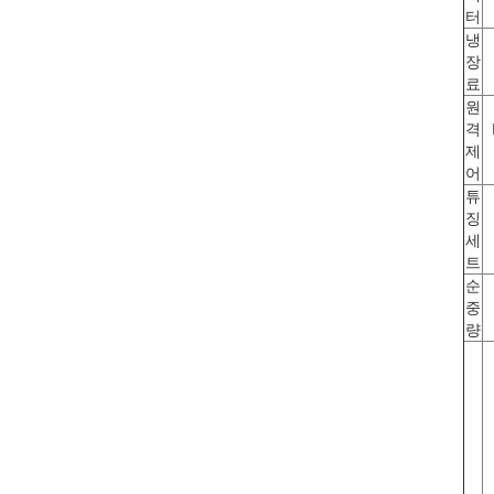
터
냉
장
료
원
격
제
어
튜
징
세
트
순
중
량