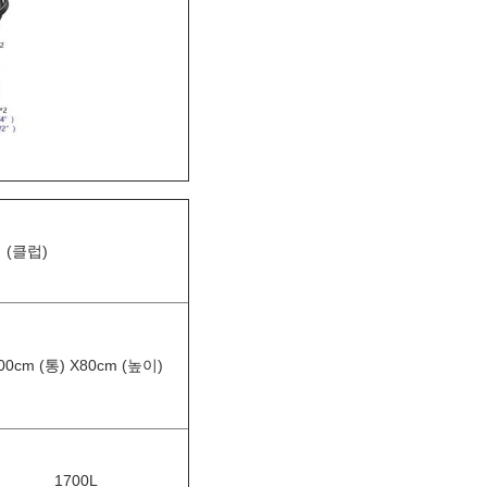
팀 (클럽)
00cm (통) X80cm (높이)
1700L