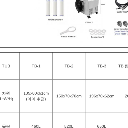
TUB
TB-1
TB-2
TB-3
TB 
차원
135x80x61cm
150x70x70cm
196x70x62cm
2
(L*W*H)
(아이 추천)
물량
460L
520L
650L