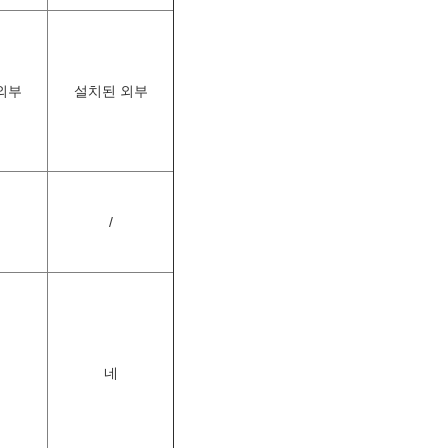
외부
설치된 외부
/
네