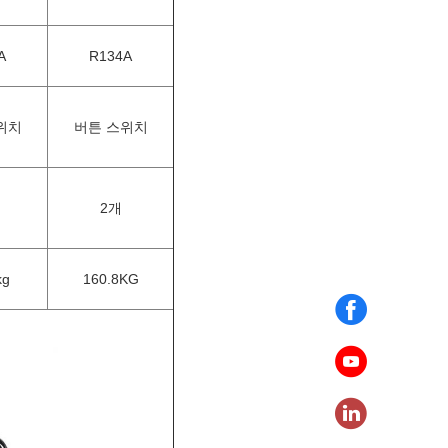
A
R134A
위치
버튼 스위치
2개
kg
160.8KG