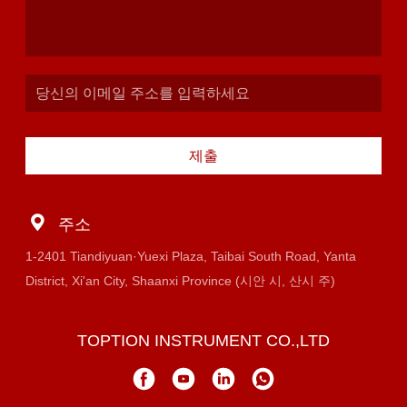
제출
주소
1-2401 Tiandiyuan·Yuexi Plaza, Taibai South Road, Yanta
District, Xi'an City, Shaanxi Province (시안 시, 산시 주)
TOPTION INSTRUMENT CO.,LTD