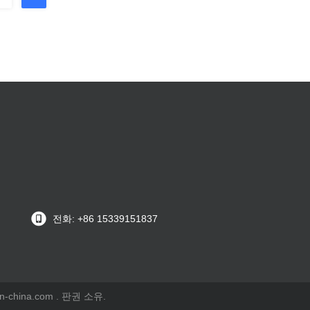
전화: +86 15339151837
china.com . 판권 소유.