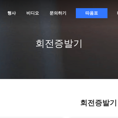
행사
비디오
문의하기
따옴표
회전증발기
회전증발기