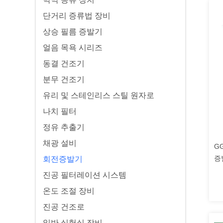
단거리 증류법 장비
상승 필름 증발기
얼음 목욕 시리즈
동결 건조기
분무 건조기
유리 및 스테인리스 스틸 원자로
나치 필터
정유 추출기
채광 설비
GG
증
회전증발기
진공 필터레이션 시스템
온도 조절 장비
진공 건조로
일반 실험실 장비