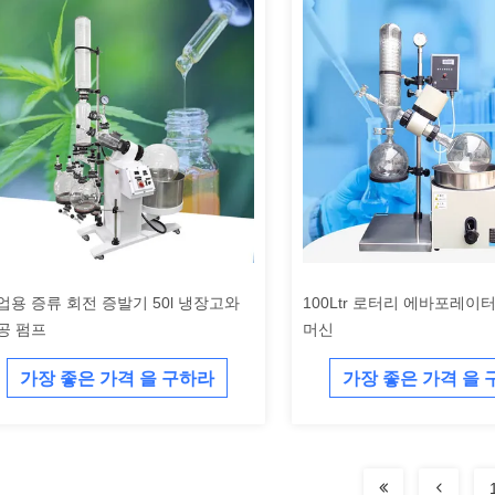
업용 증류 회전 증발기 50l 냉장고와
100Ltr 로터리 에바포레이
공 펌프
머신
가장 좋은 가격 을 구하라
가장 좋은 가격 을