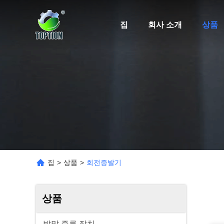
집
회사 소개
상품
집
>
상품
>
회전증발기
상품
박막 증류 장치