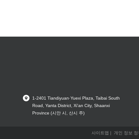
1-2401 Tiandiyuan·Yuexi Plaza, Taibai South
Road, Yanta District, Xi'an City, Shaanxi
Province (시안 시, 산시 주)
사이트맵
|
개인 정보 정