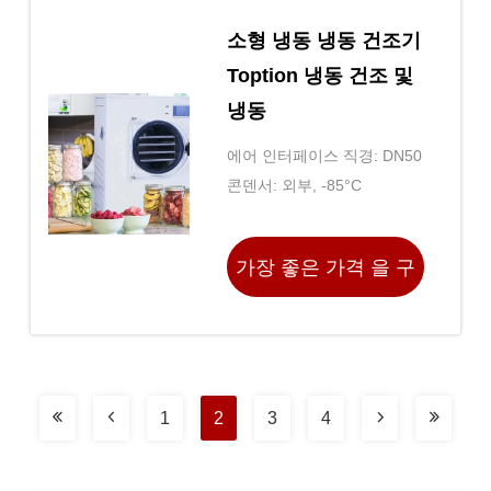
소형 냉동 냉동 건조기
Toption 냉동 건조 및
냉동
에어 인터페이스 직경: DN50
콘덴서: 외부, -85°C
가장 좋은 가격 을 구
하라
1
2
3
4