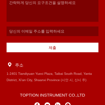
제출
주소
1-2401 Tiandiyuan·Yuexi Plaza, Taibai South Road, Yanta
District, Xi'an City, Shaanxi Province (시안 시, 산시 주)
TOPTION INSTRUMENT CO.,LTD