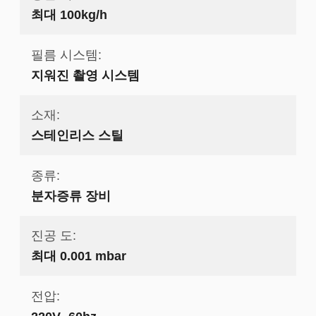
최대 100kg/h
필름 시스템:
지워진 촬영 시스템
소재:
스테인리스 스틸
종류:
분자증류 장비
진공 도:
최대 0.001 mbar
전압: