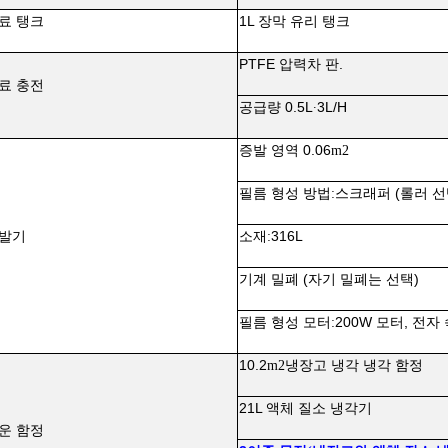
료 탱크
1L 장막 유리 탱크
PTFE 압력차 판.
료 충전
공급량 0.5L
3L/H
∙
증발 영역 0.06
m2
필름 형성 방법
스크래퍼 (롤러 선
:
발기
소재
316L
:
기계 밀폐 (자기 밀폐는 선택)
필름 형성 모터
200W 모터, 전자
:
10.2
냉장고 냉각 냉각 함정
m2
21L 액체 질소 냉각기
운 함정