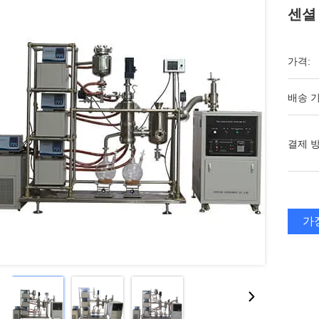
센셜
가격:
배송 기
결제 방
가