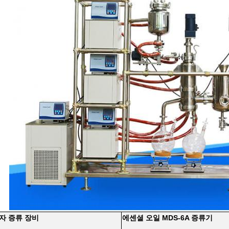
자 증류 장비
에센셜 오일 MDS-6A 증류기