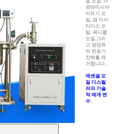
질 오일, 아
르테미시아
아르기 오
일, 엽 이사
티디스 오
일, 페니클
오일,그리
고 영양유
의 반응기
잔해를 제
거합니다..
에센셜 오
일 디스틸
러의 기술
적 매개 변
수