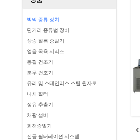
박막 증류 장치
단거리 증류법 장비
상승 필름 증발기
얼음 목욕 시리즈
동결 건조기
분무 건조기
유리 및 스테인리스 스틸 원자로
나치 필터
정유 추출기
채광 설비
회전증발기
진공 필터레이션 시스템