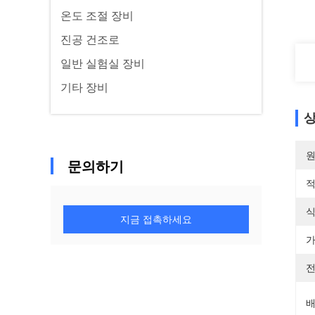
온도 조절 장비
진공 건조로
일반 실험실 장비
기타 장비
상
원
문의하기
적
식
지금 접촉하세요
가
전
배