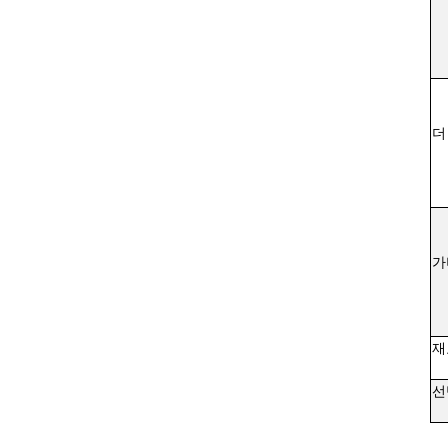
더
가
재
선