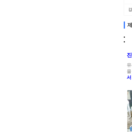
강
제
진
유
을
서