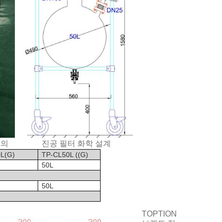
정의
진공 필터 화학 설계
L(G)
TP-CL50L ((G)
50L
50L
TOPTION