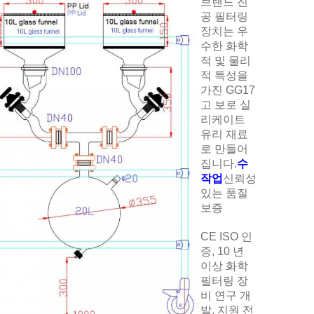
브랜드 진
공 필터링
장치는 우
수한 화학
적 및 물리
적 특성을
가진 GG17
고 보로 실
리케이트
유리 재료
로 만들어
집니다.
수
작업
신뢰성
있는 품질
보증
CE ISO 인
증, 10 년
이상 화학
필터링 장
비 연구 개
발, 지원 전