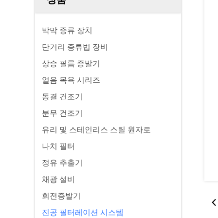
박막 증류 장치
단거리 증류법 장비
상승 필름 증발기
얼음 목욕 시리즈
동결 건조기
분무 건조기
유리 및 스테인리스 스틸 원자로
나치 필터
정유 추출기
채광 설비
회전증발기
진공 필터레이션 시스템