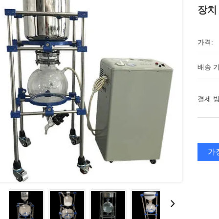
장치
가격:
배송 기
결제 방
가