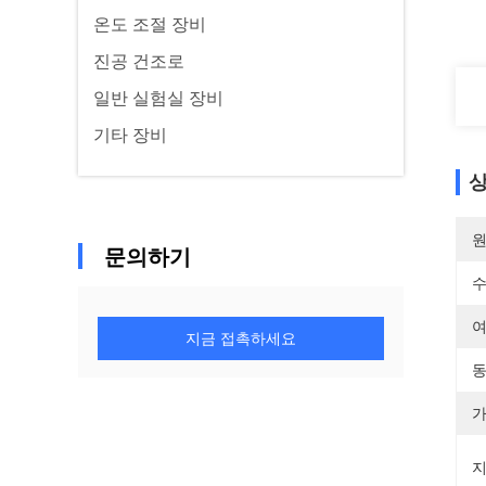
온도 조절 장비
진공 건조로
일반 실험실 장비
기타 장비
상
원
문의하기
수
여
지금 접촉하세요
동
가
지