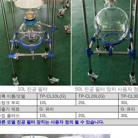
10L 진공 필터
50L 진공 필터 장치 사용자 
목록 이름/모델
TP-CL10L(G)
TP-CL20L(G)
TP-CL30
트렁크 부피
10L
20L
30L
물줄기 재료
G: 유리
G: 유리
수집 플러스
10L
20L
30L
다른 모델 진공 필터 장치는 사용자 정의 될 수 있습니다.