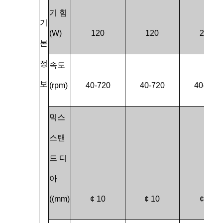
기 힘
기
(W)
120
120
250
본
정
속도
보
(rpm)
40-720
40-720
40-720
믹스
스탠
드 디
아
((mm)
¢ 10
¢ 10
¢12