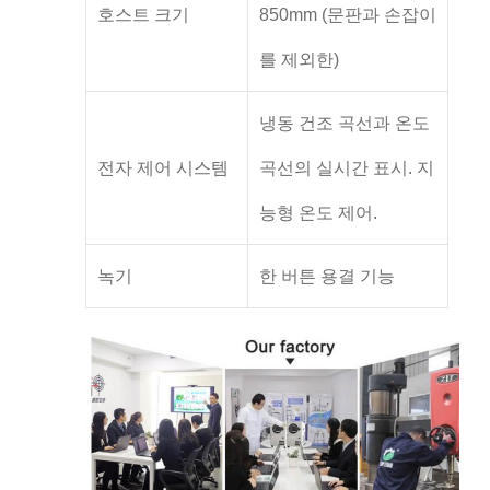
호스트 크기
850mm (문판과 손잡이
를 제외한)
냉동 건조 곡선과 온도
전자 제어 시스템
곡선의 실시간 표시. 지
능형 온도 제어.
녹기
한 버튼 용결 기능