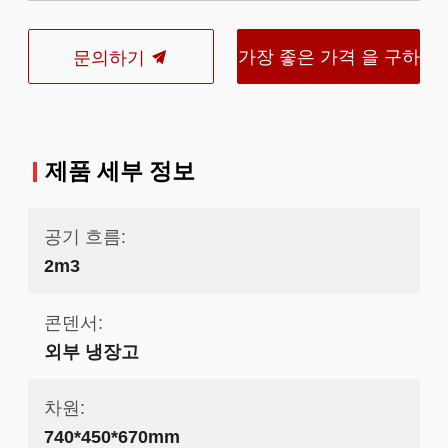
가장 좋은 가격 을 구하
문의하기
라
제품 세부 정보
공기 흐름:
2m3
콘덴서:
외부 냉장고
차원:
740*450*670mm