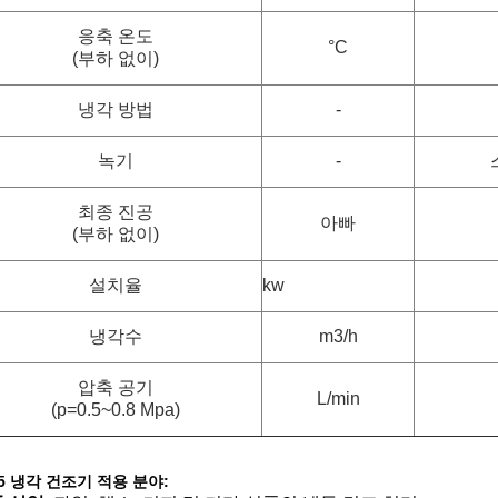
응축 온도
°C
(부하 없이)
냉각 방법
-
녹기
-
최종 진공
아빠
(부하 없이)
설치율
kw
냉각수
m3/h
압축 공기
L/min
(p=0.5~0.8 Mpa)
-5 냉각 건조기 적용 분야: