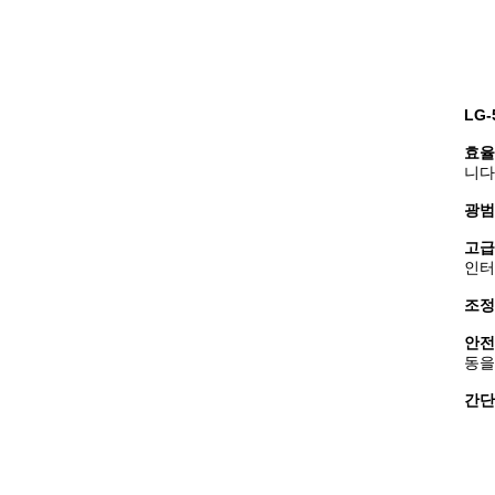
LG
효율
니다
광범
고급
인터
조정
안전
동을
간단