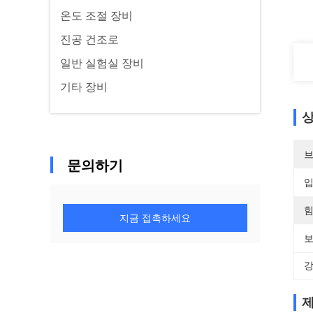
온도 조절 장비
진공 건조로
일반 실험실 장비
기타 장비
상
브
문의하기
입
힘
지금 접촉하세요
보
강
제