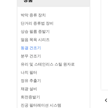
박막 증류 장치
단거리 증류법 장비
상승 필름 증발기
얼음 목욕 시리즈
동결 건조기
분무 건조기
유리 및 스테인리스 스틸 원자로
나치 필터
정유 추출기
채광 설비
회전증발기
진공 필터레이션 시스템