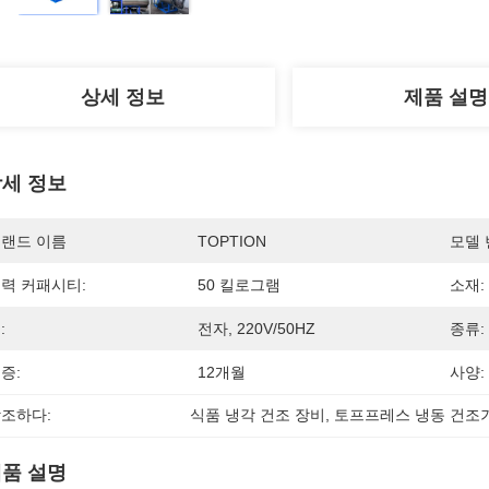
상세 정보
제품 설명
세 정보
랜드 이름
TOPTION
모델 
력 커패시티:
50 킬로그램
소재:
:
전자, 220V/50HZ
종류:
증:
12개월
사양:
조하다:
식품 냉각 건조 장비
, 
토프프레스 냉동 건조
품 설명