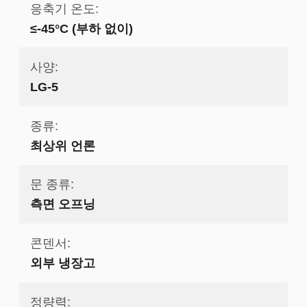
응축기 온도:
≤-45°C (부하 없이)
사양:
LG-5
종류:
최상위 언론
문 종류:
측면 오프닝
콘덴서:
외부 냉장고
정량력: