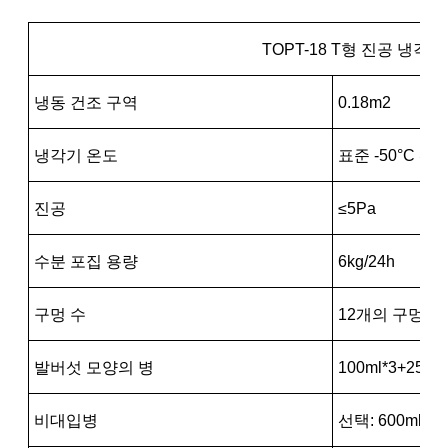
TOPT-18 T형 진공 냉각 
냉동 건조 구역
0.18m2
냉각기 온도
표준 -50°C 선택
진공
≤5Pa
수분 포집 용량
6kg/24h
구멍 수
12개의 구멍
발버섯 모양의 병
100ml*3+250m
비대입병
선택: 600ml * 1