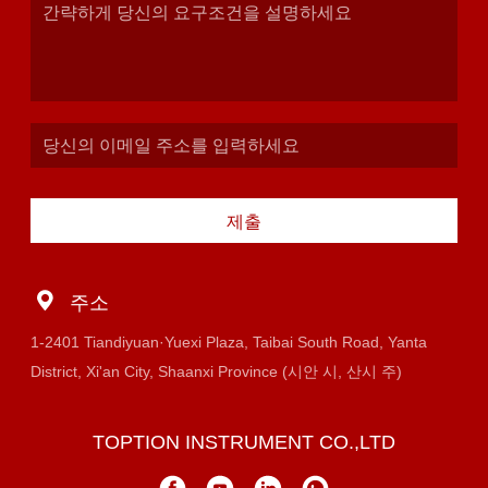
제출
주소
1-2401 Tiandiyuan·Yuexi Plaza, Taibai South Road, Yanta
District, Xi'an City, Shaanxi Province (시안 시, 산시 주)
TOPTION INSTRUMENT CO.,LTD