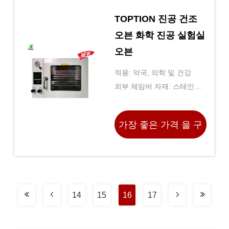
TOPTION 진공 건조
오븐 화학 진공 실험실
오븐
적용: 약국, 의학 및 건강
외부 체임버 자재: 스테인레
스 스틸 + 분체 도장
가장 좋은 가격 을 구
하라
14
15
16
17