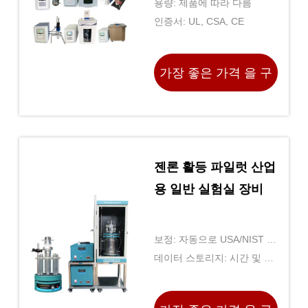
용량: 제품에 따라 다름
인증서: UL, CSA, CE
가장 좋은 가격 을 구
하라
젠론 활등 파일럿 산업
용 일반 실험실 장비
보정: 자동으로 USA/NIST 및
DIN 버퍼를 인식하는 최대 5
데이터 스토리지: 시간 및 날
점
짜 스탬프가 포함된 최대
2000개의 데이터 포인트