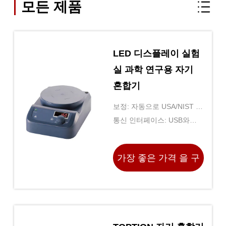
모든 제품
LED 디스플레이 실험
실 과학 연구용 자기
혼합기
보정: 자동으로 USA/NIST 및
DIN 버퍼를 인식하는 최대 5
통신 인터페이스: USB와
점
RS232
가장 좋은 가격 을 구
하라