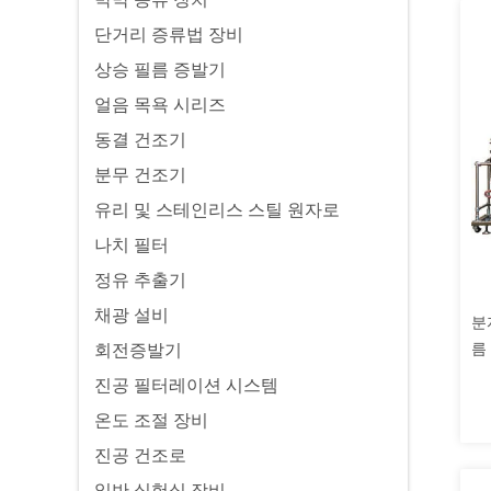
단거리 증류법 장비
상승 필름 증발기
얼음 목욕 시리즈
동결 건조기
분무 건조기
유리 및 스테인리스 스틸 원자로
나치 필터
정유 추출기
채광 설비
분
름
회전증발기
진공 필터레이션 시스템
온도 조절 장비
진공 건조로
일반 실험실 장비