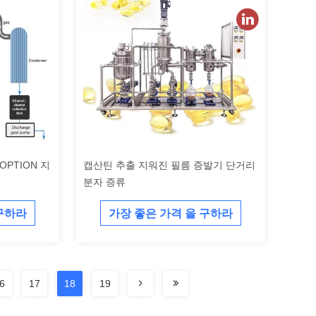
OPTION 지
캡산틴 추출 지워진 필름 증발기 단거리
분자 증류
 구하라
가장 좋은 가격 을 구하라
6
17
18
19